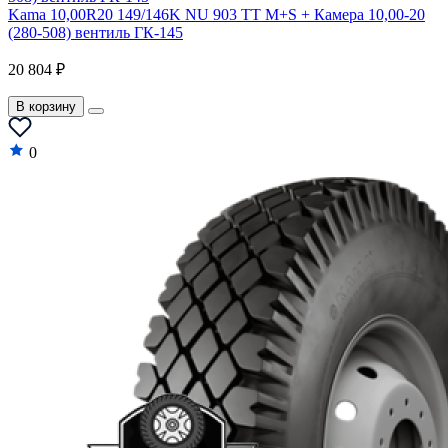
Kama 10,00R20 149/146K NU 903 TT M+S + Камера 10,00-20
(280-508) вентиль ГК-145
20 804 ₽
В корзину
0