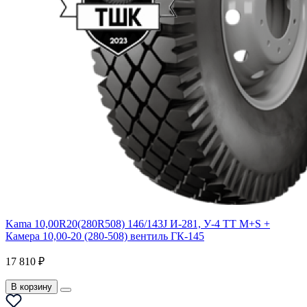
Kama 10,00R20(280R508) 146/143J И-281, У-4 TT M+S +
Камера 10,00-20 (280-508) вентиль ГК-145
17 810 ₽
В корзину