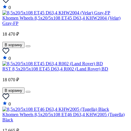
0
Khomen Wheels 8,5x20/5x108 ET45 D63,4 KHW2004 (Velar)
Gray-FP
18 470 ₽
В корзину
0
RST 8,5x20/5x108 ET45 D63,4 R002 (Land Rover) BD
18 070 ₽
В корзину
0
Khomen Wheels 8,5x20/5x108 ET46 D63,4 KHW2005 (Tugella)
Black
17 665 ₽