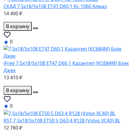
СКАД 7,5x18/5x108 ET47 D60,1 KL-1060 Алмаз
14 400 ₽
В корзину
0
iFree 7,5x18/5x108 ET47 D60,1 Каzантип (КС684М) Блэк
Джек
13 410 ₽
В корзину
0
RST 7,5x18/5x108 ET50,5 D63,4 R128 (Volvo XC40) BL
12 760 ₽