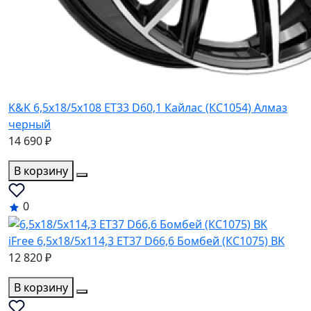
K&K 6,5x18/5x108 ET33 D60,1 Кайлас (КС1054) Алмаз
черный
14 690 ₽
В корзину
0
iFree 6,5x18/5x114,3 ET37 D66,6 Бомбей (КС1075) BK
12 820 ₽
В корзину