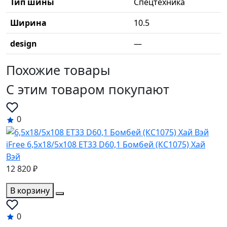
Тип шины
Спецтехника
Ширина
10.5
design
—
Похожие товары
C этим товаром покупают
0
iFree 6,5x18/5x108 ET33 D60,1 Бомбей (КС1075) Хай
Вэй
12 820 ₽
В корзину
0