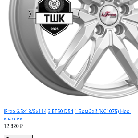
iFree 6,5x18/5x114,3 ET50 D54,1 Бомбей (КС1075) Нео-
классик
12 820 ₽