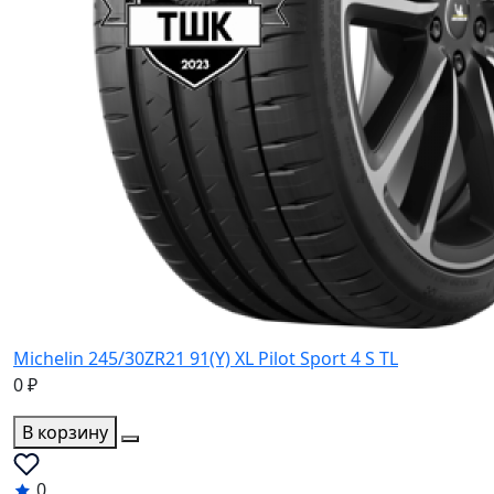
Michelin 245/30ZR21 91(Y) XL Pilot Sport 4 S TL
0 ₽
В корзину
0