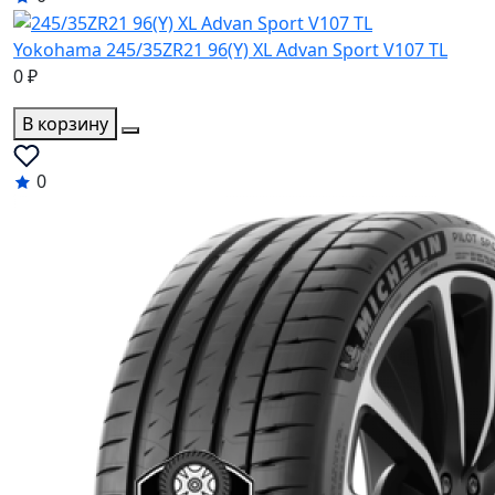
Yokohama 245/35ZR21 96(Y) XL Advan Sport V107 TL
0 ₽
В корзину
0