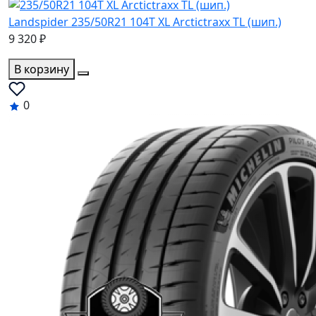
Landspider 235/50R21 104T XL Arctictraxx TL (шип.)
9 320 ₽
В корзину
0