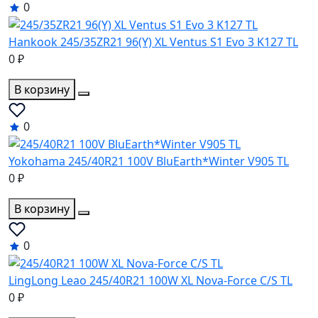
0
Hankook 245/35ZR21 96(Y) XL Ventus S1 Evo 3 K127 TL
0 ₽
В корзину
0
Yokohama 245/40R21 100V BluEarth*Winter V905 TL
0 ₽
В корзину
0
LingLong Leao 245/40R21 100W XL Nova-Force C/S TL
0 ₽