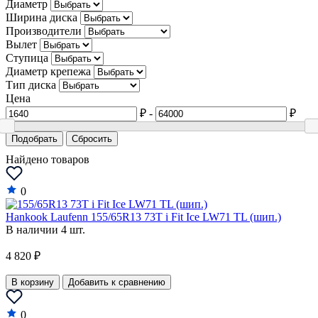
Диаметр
Dongfeng
Ширина диска
Производители
DS
Вылет
Ступица
Eagle
Диаметр крепежа
Тип диска
FAW
Цена
Ferrari
₽
-
₽
Fiat
Подобрать
Сбросить
Найдено товаров
Fisker
Force
0
Ford
Hankook Laufenn 155/65R13 73T i Fit Ice LW71 TL (шип.)
В наличии 4 шт.
GAZ
4 820 ₽
Geely
Genesis
В корзину
Добавить к сравнению
GEO
0