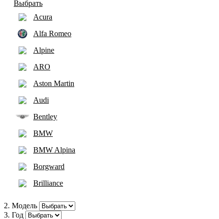
Выбрать
Acura
Alfa Romeo
Alpine
ARO
Aston Martin
Audi
Bentley
BMW
BMW Alpina
Borgward
Brilliance
Bugatti
2. Модель
3. Год
Buick