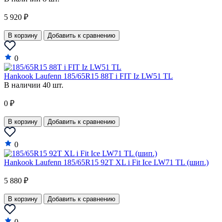
Renault
5 920 ₽
Renault Samsung
В корзину
Добавить к сравнению
Roewe
0
Rolls-Royce
Hankook Laufenn 185/65R15 88T i FIT Iz LW51 TL
Rover
В наличии 40 шт.
Saab
0 ₽
Saturn
В корзину
Добавить к сравнению
Scion
0
Seat
Hankook Laufenn 185/65R15 92T XL i Fit Ice LW71 TL (шип.)
Skoda
5 880 ₽
Smart
SsangYong
В корзину
Добавить к сравнению
Subaru
0