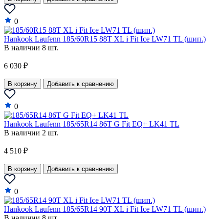
Oldsmobile
0
Opel
Hankook Laufenn 185/60R15 88T XL i Fit Ice LW71 TL (шип.)
В наличии 8 шт.
Panoz
Perodua
6 030 ₽
Peugeot
В корзину
Добавить к сравнению
Plymouth
0
Polaris
Hankook Laufenn 185/65R14 86T G Fit EQ+ LK41 TL
Pontiac
В наличии 2 шт.
Porsche
4 510 ₽
Proton
В корзину
Добавить к сравнению
Qiantu
0
Ram
Hankook Laufenn 185/65R14 90T XL i Fit Ice LW71 TL (шип.)
Ravon
В наличии 8 шт.