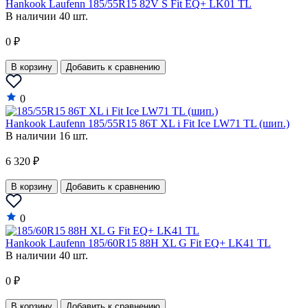
Lotus
Hankook Laufenn 185/55R15 82V S Fit EQ+ LK01 TL
В наличии 40 шт.
Mahindra
0 ₽
Maruti
В корзину
Добавить к сравнению
Maserati
Maybach
0
Mazda
Hankook Laufenn 185/55R15 86T XL i Fit Ice LW71 TL (шип.)
В наличии 16 шт.
McLaren
6 320 ₽
Mercedes-Benz
В корзину
Добавить к сравнению
Mercury
MG
0
MINI
Hankook Laufenn 185/60R15 88H XL G Fit EQ+ LK41 TL
В наличии 40 шт.
Mitsubishi
0 ₽
Mosler
Nissan
В корзину
Добавить к сравнению