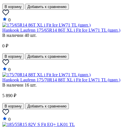
Jeep
В корзину
Добавить к сравнению
Jinbei
0
Kia
Hankook Laufenn 175/65R14 86T XL i Fit Ice LW71 TL (шип.)
LADA
В наличии 40 шт.
Lamborghini
0 ₽
Lancia
В корзину
Добавить к сравнению
Lancia A
0
Land Rover
Hankook Laufenn 175/70R14 88T XL i Fit Ice LW71 TL (шип.)
LDV
В наличии 16 шт.
LEVC
5 890 ₽
Lexus
В корзину
Добавить к сравнению
Lifan
0
Lincoln