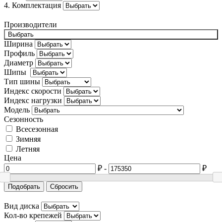
4. Комплектация
BYD
Производители
Cadillac
Выбрать
Ширина
Changan
Профиль
Диаметр
Chery
Шипы
Тип шины
Chevrolet
Индекс скорости
Chrysler
Индекс нагрузки
Модель
Citroën
Сезонность
Всесезонная
Cupra
Зимняя
Летняя
Dacia
Цена
Daewoo
₽
-
₽
Daihatsu
Подобрать
Сбросить
Datsun
Вид диска
Кол-во крепежей
Dodge