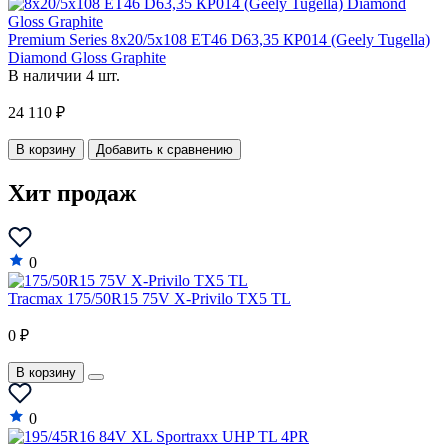
Jeep
Premium Series 8x20/5x108 ET46 D63,35 КР014 (Geely Tugella)
Jinbei
Diamond Gloss Graphite
В наличии 4 шт.
Kia
LADA
24 110 ₽
Lamborghini
В корзину
Добавить к сравнению
Lancia
Хит продаж
Lancia A
Land Rover
0
LDV
Tracmax 175/50R15 75V X-Privilo TX5 TL
LEVC
0 ₽
Lexus
В корзину
Lifan
Lincoln
0