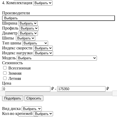
4. Комплектация
BYD
Производители
Cadillac
Выбрать
Ширина
Changan
Профиль
Диаметр
Chery
Шипы
Тип шины
Chevrolet
Индекс скорости
Chrysler
Индекс нагрузки
Модель
Citroën
Сезонность
Всесезонная
Cupra
Зимняя
Летняя
Dacia
Цена
Daewoo
₽
-
₽
Daihatsu
Подобрать
Сбросить
Datsun
Вид диска
Кол-во крепежей
Dodge