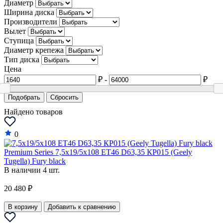
Диаметр
Dongfeng
Ширина диска
Производители
DS
Вылет
Ступица
Eagle
Диаметр крепежа
Тип диска
FAW
Цена
Ferrari
₽
-
₽
Fiat
Подобрать
Сбросить
Найдено товаров
Fisker
Force
0
Ford
Premium Series 7,5x19/5x108 ET46 D63,35 КР015 (Geely
Tugella) Fury black
GAZ
В наличии 4 шт.
Geely
20 480 ₽
Genesis
В корзину
Добавить к сравнению
GEO