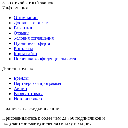
Заказать обратный звонок
Suzuki
Информация
Tata
О компании
Доставка и оплата
Tesla
Гарантии
Отзывы
Toyota
Условия соглашения
Публичная оферта
UAZ
Контакты
Карта сайта
Vauxhall
Политика конфиденциальности
VAZ
Дополнительно
Venucia
Бренды
Партнерская программа
Volkswagen
Акции
Volvo
Возврат товара
История заказов
Подписка на скидки и акции
Присоединяйтесь к более чем 23 760 подписчиков и
получайте новые купоны на скидку и акции.