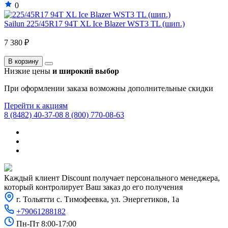
0
Renault
Sailun 225/45R17 94T XL Ice Blazer WST3 TL (шип.)
Renault Samsung
7 380 ₽
Roewe
В корзину
Rolls-Royce
Низкие цены
и широкий выбор
Rover
При оформлении заказа возможны дополнительные скидки
Saab
Перейти к акциям
8 (8482) 40-37-08
8 (800) 770-08-63
Saturn
Scion
Seat
Skoda
Каждый клиент Discount получает персонального менеджера,
Smart
который контролирует Ваш заказ до его получения
г. Тольятти с. Тимофеевка, ул. Энергетиков, 1а
SsangYong
+79061288182
Subaru
Пн-Пт 8:00-17:00