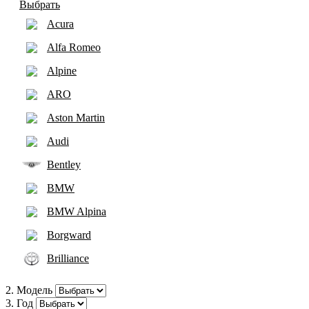
Выбрать
Acura
Alfa Romeo
Alpine
ARO
Aston Martin
Audi
Bentley
BMW
BMW Alpina
Borgward
Brilliance
Bugatti
2. Модель
3. Год
Buick