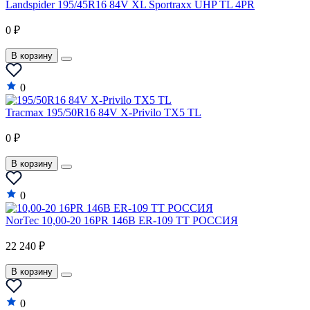
Lotus
Landspider 195/45R16 84V XL Sportraxx UHP TL 4PR
Mahindra
0 ₽
Maruti
В корзину
Maserati
0
Maybach
Tracmax 195/50R16 84V X-Privilo TX5 TL
Mazda
0 ₽
McLaren
В корзину
Mercedes-Benz
Mercury
0
MG
NorTec 10,00-20 16PR 146B ER-109 TT РОССИЯ
MINI
22 240 ₽
Mitsubishi
В корзину
Mosler
0
Nissan