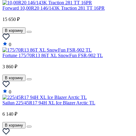
Forward 10,00R20 146/143K Traction 281 TT 16PR
Oldsmobile
15 650 ₽
Opel
Panoz
В корзину
Perodua
0
Peugeot
Fortune 175/70R13 86T XL SnowFun FSR-902 TL
Plymouth
3 860 ₽
Polaris
В корзину
Pontiac
0
Porsche
Proton
Sailun 225/45R17 94H XL Ice Blazer Arctic TL
Qiantu
6 140 ₽
Ram
В корзину
Ravon