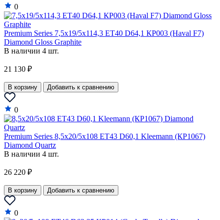
0
GMC
Great Wall
Premium Series 7,5x19/5x114,3 ET40 D64,1 КР003 (Haval F7)
Haval
Diamond Gloss Graphite
В наличии 4 шт.
Hindustan
21 130 ₽
Holden
В корзину
Добавить к сравнению
Honda
Hummer
0
Hyundai
Premium Series 8,5x20/5x108 ET43 D60,1 Kleemann (КР1067)
Infiniti
Diamond Quartz
В наличии 4 шт.
Isuzu
26 220 ₽
Iveco
В корзину
Добавить к сравнению
JAC
Jaguar
0